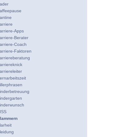
ader
affeepause
antine
arriere
arriere-Apps
arriere-Berater
arriere-Coach
arriere-Faktoren
arriereberatung
arriereknick
arriereleiter
ernarbeitszeit
illerphrasen
inderbetreuung
indergarten
inderwunsch
ISS
lammern
larheit
leidung