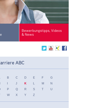
Bewerbungstipps, Videos
se
& News
arriere ABC
A
B
C
D
E
F
G
H
I
J
K
L
M
N
O
P
Q
R
S
T
U
V
W
X
Y
Z