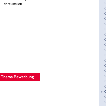
K
darzustellen.
K
K
K
K
K
K
K
K
K
K
K
K
K
K
m Thema Bewerbung
K
K
K
K
K