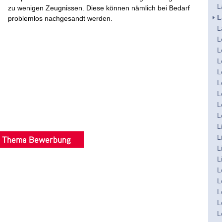
L
zu wenigen Zeugnissen. Diese können nämlich bei Bedarf
L
problemlos nachgesandt werden.
L
L
L
L
L
L
L
L
L
L
L
m Thema Bewerbung
L
L
L
L
L
L
L