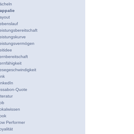
ächeln
appalie
ayout
ebenslauf
eistungsbereitschaft
eistungskurve
eistungsvermögen
eitidee
ernbereitschaft
ernfähigkeit
esegeschwindigkeit
ink
inkedIn
issabon-Quote
iteratur
ob
okalwissen
ook
ow Performer
oyalität