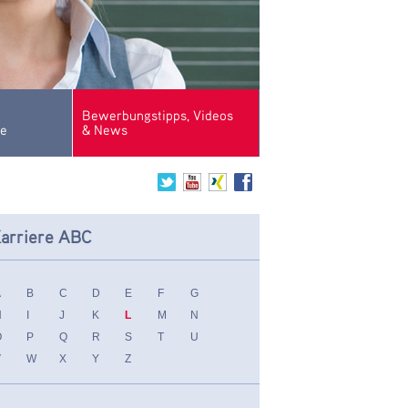
Bewerbungstipps, Videos
se
& News
arriere ABC
A
B
C
D
E
F
G
H
I
J
K
L
M
N
O
P
Q
R
S
T
U
V
W
X
Y
Z