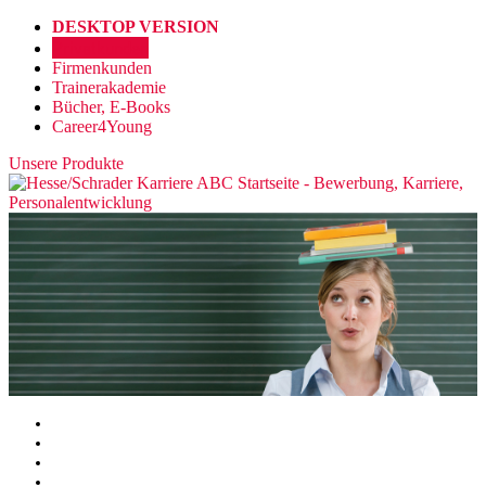
DESKTOP VERSION
Privatkunden
Firmenkunden
Trainerakademie
Bücher, E-Books
Career4Young
Unsere Produkte
Beratungen
,Coachings & Trainings
Bewerbungsunterlagen
Seminare
Outplacement
& Potenzialanalyse