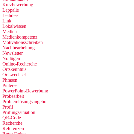
Kurzbewerbung
Lappalie
Leitidee
Link
Lokalwissen
Medien
Medienkompetenz
Motivationsschreiben
Nachbearbeitung
Newsletter
Notlügen
Online-Recherche
Ortskenntnis
Ortswechsel
Phrasen
Pinterest
PowerPoint-Bewerbung
Probearbeit
Problemlösungsangebot
Profil
Prüfungssituation
QR-Code
Recherche
Referenzen
Roter Faden