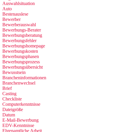
Auswahlsituation
Auto
Bestenauslese
Bewerber
Bewerberauswahl
Bewerbungs-Berater
Bewerbungsberatung
Bewerbungsfehler
Bewerbungshomepage
Bewerbungskosten
Bewerbungsphasen
Bewerbungsprozess
Bewerbungsübersicht
Bewusstsein
Brancheninformationen
Branchenwechsel
Brief
Casting
Checkliste
Computerkenntnisse
Dateigröße
Datum
E-Mail-Bewerbung
EDV-Kenntnisse
Ehrenamtliche Arbeit