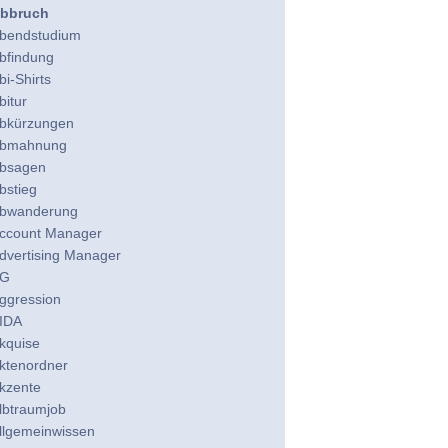
bbruch
bendstudium
bfindung
bi-Shirts
bitur
bkürzungen
bmahnung
bsagen
bstieg
bwanderung
ccount Manager
dvertising Manager
G
ggression
IDA
kquise
ktenordner
kzente
lbtraumjob
llgemeinwissen