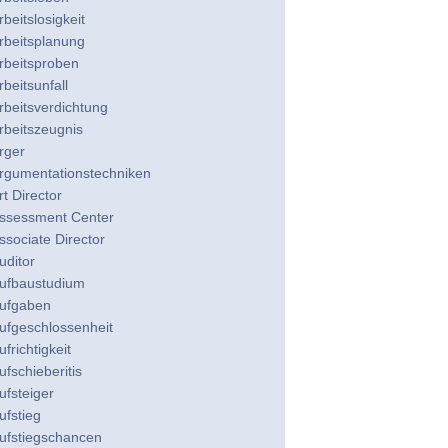
rbeitslosigkeit
rbeitsplanung
rbeitsproben
rbeitsunfall
rbeitsverdichtung
rbeitszeugnis
rger
rgumentationstechniken
rt Director
ssessment Center
ssociate Director
uditor
ufbaustudium
ufgaben
ufgeschlossenheit
ufrichtigkeit
ufschieberitis
ufsteiger
ufstieg
ufstiegschancen