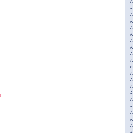
A
A
A
A
A
Ä
A
A
A
A
a
A
A
A
A
g
A
A
A
A
A
A