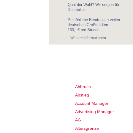
Qual der Wahl? Wir sorgen für
Durchblick
Persönliche Beratung in vielen
deutschen Großstädten
160,- € pro Stunde
Weitere Informationen
Weitere Karriere ABC zum
Abbruch
Abstieg
Account Manager
Advertising Manager
AG
Altersgrenze