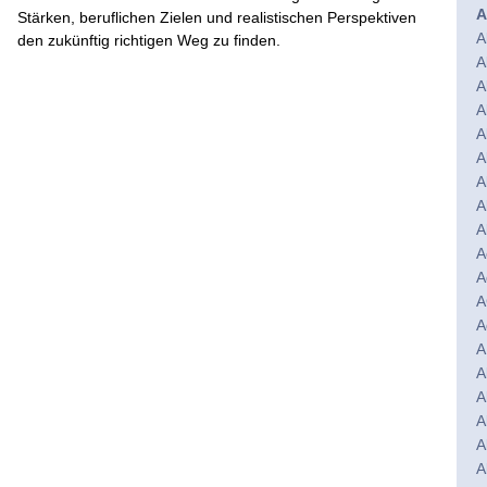
A
Stärken, beruflichen Zielen und realistischen Perspektiven
A
den zukünftig richtigen Weg zu finden.
A
A
A
A
A
A
A
A
A
 Thema Berufsorientierung
A
A
A
A
A
A
A
A
A