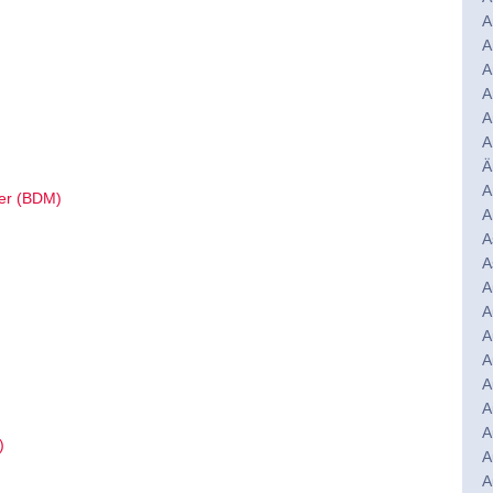
A
A
A
A
A
A
Ä
A
er (BDM)
A
A
A
A
A
A
A
A
A
A
)
A
A