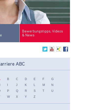
Bewerbungstipps, Videos
se
& News
arriere ABC
A
B
C
D
E
F
G
H
I
J
K
L
M
N
O
P
Q
R
S
T
U
V
W
X
Y
Z