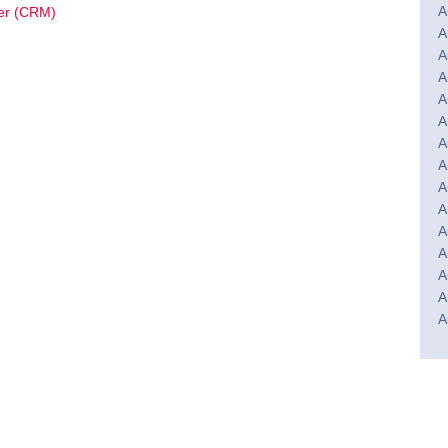
A
er (CRM)
A
A
A
A
A
A
A
A
A
A
A
A
A
A