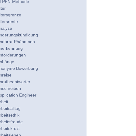
LPEN-Methode
lter
ltersgrenze
ltersrente
nalyse
nderungskündigung
ndorra-Phänomen
nerkennung
nforderungen
nhänge
nonyme Bewerbung
nreise
nrufbeantworter
nschreiben
pplication Engineer
rbeit
rbeitsalltag
rbeitsethik
rbeitsfreude
rbeitskreis
rbeitsleben