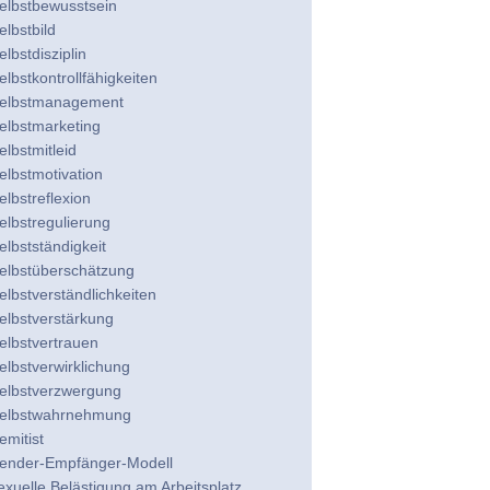
elbstbewusstsein
elbstbild
elbstdisziplin
elbstkontrollfähigkeiten
elbstmanagement
elbstmarketing
elbstmitleid
elbstmotivation
elbstreflexion
elbstregulierung
elbstständigkeit
elbstüberschätzung
elbstverständlichkeiten
elbstverstärkung
elbstvertrauen
elbstverwirklichung
elbstverzwergung
elbstwahrnehmung
emitist
ender-Empfänger-Modell
exuelle Belästigung am Arbeitsplatz