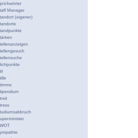
prichwörter
taff Manager
tandort (eigener)
tandorte
tandpunkte
tärken
tellenanzeigen
tellengesuch
tellensuche
tichpunkte
il
ille
timme
tipendium
treit
tress
tudiumsabbruch
uperminister
WOT
ympathie