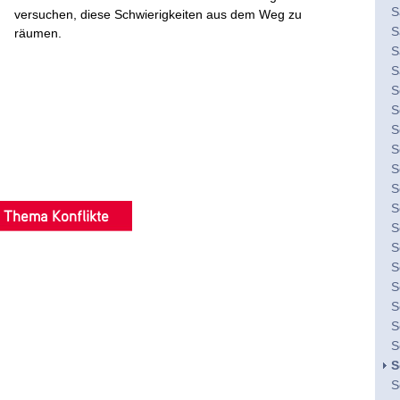
S
versuchen, diese Schwierigkeiten aus dem Weg zu
S
räumen.
S
S
S
S
S
S
S
S
S
 Thema Konflikte
S
S
S
S
S
S
S
S
S