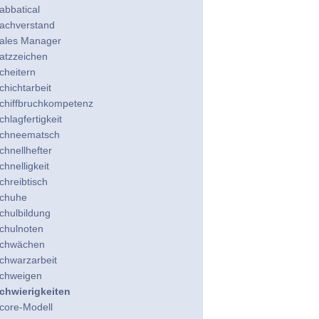
abbatical
achverstand
ales Manager
atzzeichen
cheitern
chichtarbeit
chiffbruchkompetenz
chlagfertigkeit
chneematsch
chnellhefter
chnelligkeit
chreibtisch
chuhe
chulbildung
chulnoten
chwächen
chwarzarbeit
chweigen
chwierigkeiten
core-Modell