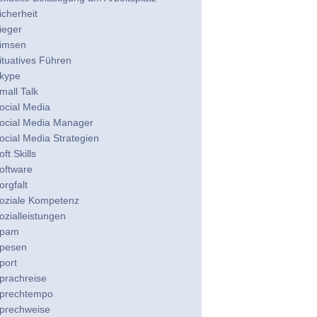
icherheit
ieger
imsen
ituatives Führen
kype
mall Talk
ocial Media
ocial Media Manager
ocial Media Strategien
oft Skills
oftware
orgfalt
oziale Kompetenz
ozialleistungen
pam
pesen
port
prachreise
prechtempo
prechweise