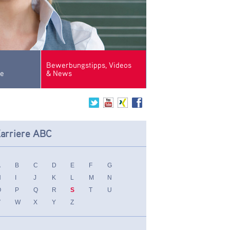
Bewerbungstipps, Videos
se
& News
arriere ABC
A
B
C
D
E
F
G
H
I
J
K
L
M
N
O
P
Q
R
S
T
U
V
W
X
Y
Z