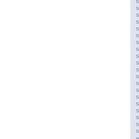
S
S
S
S
S
S
S
S
S
S
S
S
S
S
S
S
S
S
S
S
s