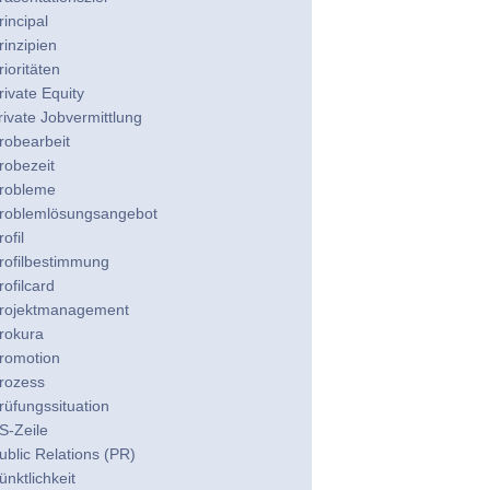
rincipal
rinzipien
rioritäten
rivate Equity
rivate Jobvermittlung
robearbeit
robezeit
robleme
roblemlösungsangebot
rofil
rofilbestimmung
rofilcard
rojektmanagement
rokura
romotion
rozess
rüfungssituation
S-Zeile
ublic Relations (PR)
ünktlichkeit