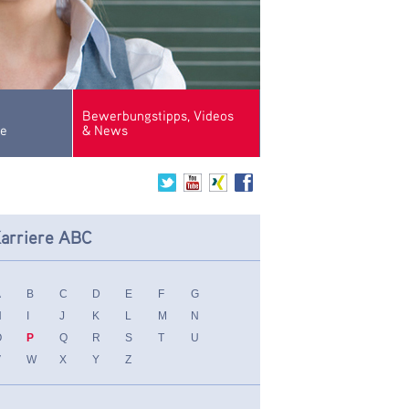
Bewerbungstipps, Videos
se
& News
arriere ABC
A
B
C
D
E
F
G
H
I
J
K
L
M
N
O
P
Q
R
S
T
U
V
W
X
Y
Z