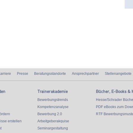
arriere
Presse
Beratungsstandorte
Ansprechpartner
Stellenangebote
den
Trainerakademie
Bücher, E-Books & 
Bewerbungstrends
Hesse/Schrader Büche
Kompetenzanalyse
PDF eBooks zum Dow
ördern
Bewerbung 2.0
RTF Bewerbungsmuste
isse erstellen
Arbeitgeberakquise
t
Seminargestaltung