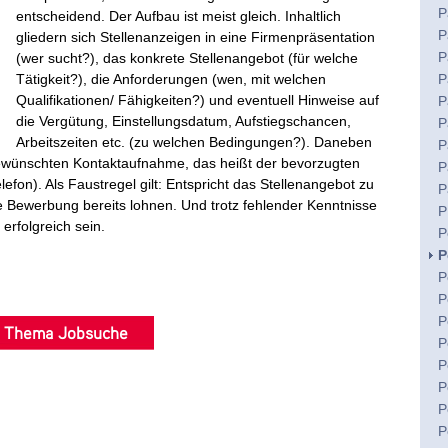
P
entscheidend. Der Aufbau ist meist gleich. Inhaltlich
P
gliedern sich Stellenanzeigen in eine Firmenpräsentation
P
(wer sucht?), das konkrete Stellenangebot (für welche
Tätigkeit?), die Anforderungen (wen, mit welchen
P
Qualifikationen/ Fähigkeiten?) und eventuell Hinweise auf
P
die Vergütung, Einstellungsdatum, Aufstiegschancen,
P
Arbeitszeiten etc. (zu welchen Bedingungen?). Daneben
P
 gewünschten Kontaktaufnahme, das heißt der bevorzugten
P
fon). Als Faustregel gilt: Entspricht das Stellenangebot zu
P
ie Bewerbung bereits lohnen. Und trotz fehlender Kenntnisse
P
erfolgreich sein.
P
P
P
P
P
m Thema Jobsuche
P
P
P
P
P