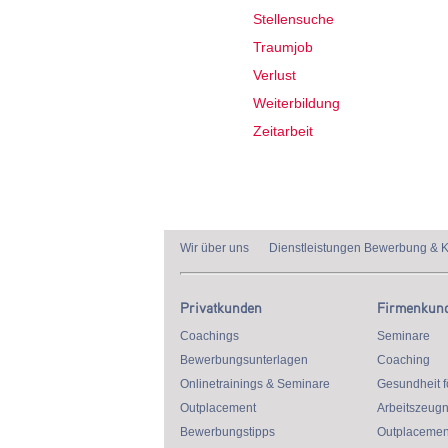
Stellensuche
Traumjob
Verlust
Weiterbildung
Zeitarbeit
Wir über uns
Dienstleistungen Bewerbung & K
Privatkunden
Firmenkun
Coachings
Seminare
Bewerbungsunterlagen
Coaching
Onlinetrainings & Seminare
Gesundheit f
Outplacement
Arbeitszeugn
Bewerbungstipps
Outplacemen