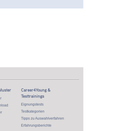
Muster
Career4Young &
Testtrainings
r
Eignungstests
nload
Testkategorien
r
Tipps zu Auswahlverfahren
Erfahrungsberichte