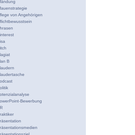
fändung
fauenstrategie
flege von Angehörigen
flichtbewusstsein
hrasen
interest
isa
itch
lagiat
lan B
laudern
laudertasche
odcast
olitik
otenzialanalyse
owerPoint-Bewerbung
R
raktiker
räsentation
räsentationsmedien
räsentationsziel