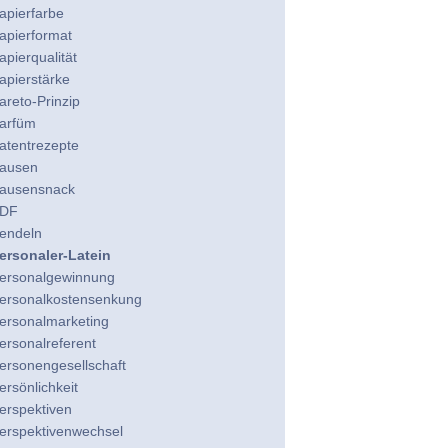
apierfarbe
apierformat
apierqualität
apierstärke
areto-Prinzip
arfüm
atentrezepte
ausen
ausensnack
DF
endeln
ersonaler-Latein
ersonalgewinnung
ersonalkostensenkung
ersonalmarketing
ersonalreferent
ersonengesellschaft
ersönlichkeit
erspektiven
erspektivenwechsel