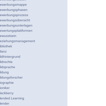
ewerbungsmappe
ewerbungsphasen
ewerbungsprozess
ewerbungsübersicht
ewerbungsunterlagen
ewertungsplattformen
ewusstsein
eziehungsmanagement
ibliothek
ilanz
ildhintergrund
ildrechte
ildsprache
ildung
ildungsforscher
iographie
ioniker
lackberry
lended Learning
lender