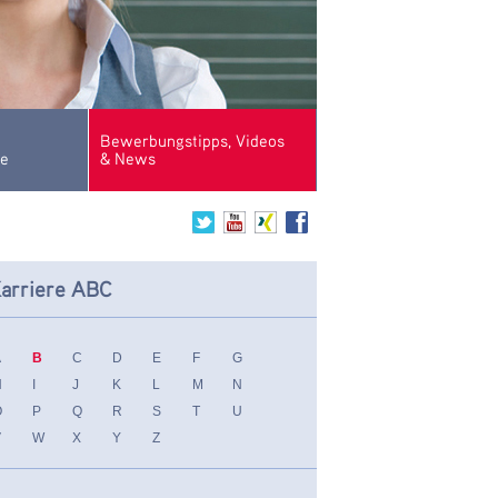
Bewerbungstipps, Videos
se
& News
arriere ABC
A
B
C
D
E
F
G
H
I
J
K
L
M
N
O
P
Q
R
S
T
U
V
W
X
Y
Z