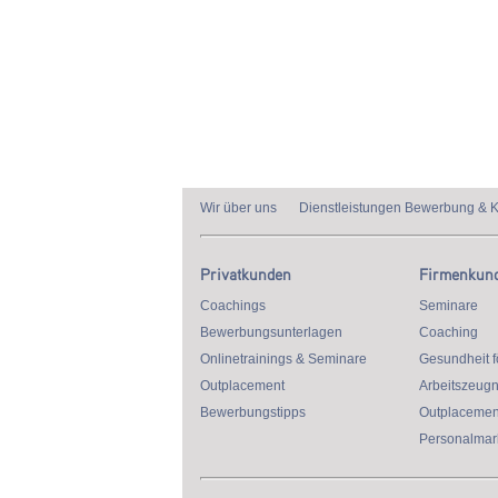
Wir über uns
Dienstleistungen Bewerbung & K
Privatkunden
Firmenkun
Coachings
Seminare
Bewerbungsunterlagen
Coaching
Onlinetrainings & Seminare
Gesundheit f
Outplacement
Arbeitszeugn
Bewerbungstipps
Outplacemen
Personalmark