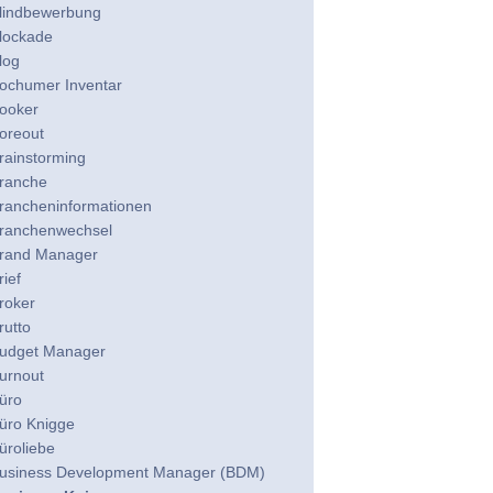
lindbewerbung
lockade
log
ochumer Inventar
ooker
oreout
rainstorming
ranche
rancheninformationen
ranchenwechsel
rand Manager
rief
roker
rutto
udget Manager
urnout
üro
üro Knigge
üroliebe
usiness Development Manager (BDM)