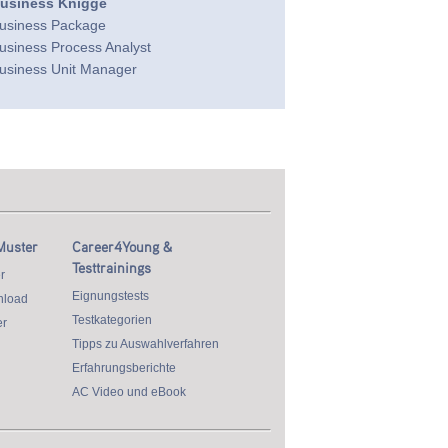
usiness Knigge
usiness Package
usiness Process Analyst
usiness Unit Manager
Muster
Career4Young &
Testtrainings
r
Eignungstests
nload
Testkategorien
r
Tipps zu Auswahlverfahren
Erfahrungsberichte
AC Video und eBook