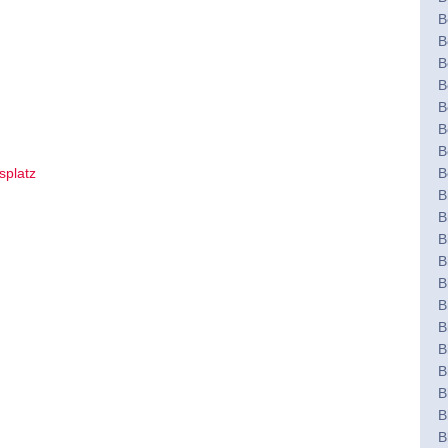
B
B
B
B
B
B
B
splatz
B
B
B
B
B
B
B
B
B
B
B
B
B