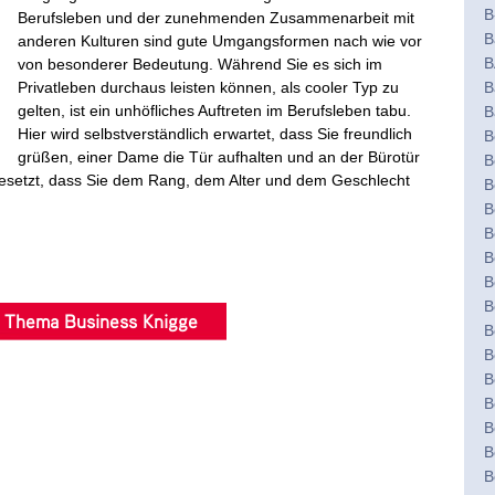
B
Berufsleben und der zunehmenden Zusammenarbeit mit
B
anderen Kulturen sind gute Umgangsformen nach wie vor
B
von besonderer Bedeutung. Während Sie es sich im
Privatleben durchaus leisten können, als cooler Typ zu
B
gelten, ist ein unhöfliches Auftreten im Berufsleben tabu.
B
Hier wird selbstverständlich erwartet, dass Sie freundlich
B
grüßen, einer Dame die Tür aufhalten und an der Bürotür
B
gesetzt, dass Sie dem Rang, dem Alter und dem Geschlecht
B
B
B
B
B
B
 Thema Business Knigge
B
B
B
B
B
B
B