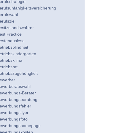
erufsstrategie
erufsunfähigkeitsversicherung
erufswahl
erufsziel
esitzstandswahrer
est Practice
estenauslese
etriebsblindheit
etriebskindergarten
etriebsklima
etriebsrat
etriebszugehörigkeit
ewerber
ewerberauswahl
ewerbungs-Berater
ewerbungsberatung
ewerbungsfehler
ewerbungsflyer
ewerbungsfoto
ewerbungshomepage
ewerbungskosten