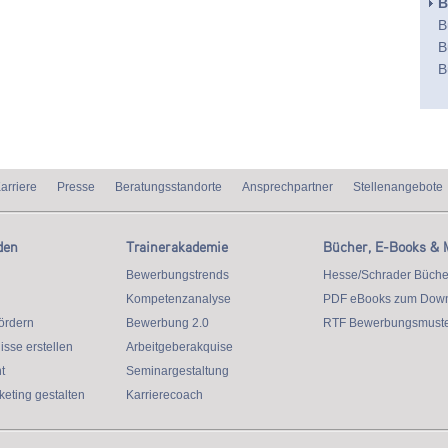
B
B
B
B
arriere
Presse
Beratungsstandorte
Ansprechpartner
Stellenangebote
den
Trainerakademie
Bücher, E-Books & 
Bewerbungstrends
Hesse/Schrader Büche
Kompetenzanalyse
PDF eBooks zum Dow
ördern
Bewerbung 2.0
RTF Bewerbungsmuste
isse erstellen
Arbeitgeberakquise
t
Seminargestaltung
eting gestalten
Karrierecoach