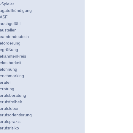
-Spieler
agatellkündigung
ASF
auchgefühl
austellen
eamtendeutsch
eförderung
egrüßung
ekanntenkreis
elastbarkeit
elohnung
enchmarking
erater
eratung
erufsberatung
erufsfreiheit
erufsleben
erufsorientierung
erufspraxis
erufsrisiko