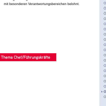
mit besonderen Verantwortungsbereichen belohnt.
Ö
Ö
O
O
O
O
O
O
O
O
 Thema Chef/Führungskräfte
O
O
O
O
O
O
O
O