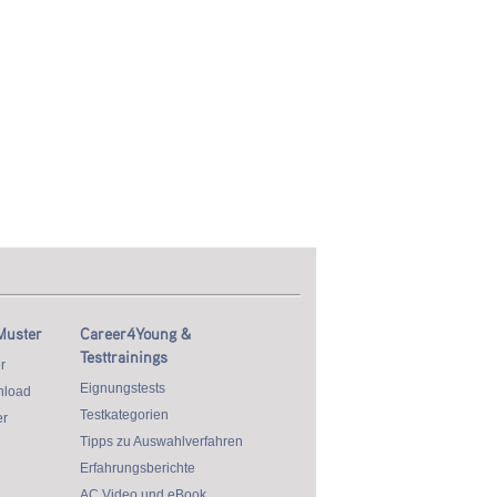
Muster
Career4Young &
Testtrainings
r
Eignungstests
nload
Testkategorien
r
Tipps zu Auswahlverfahren
Erfahrungsberichte
AC Video und eBook