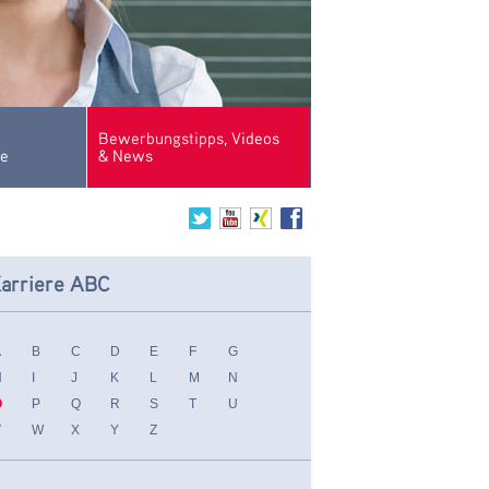
Bewerbungstipps, Videos
se
& News
arriere ABC
A
B
C
D
E
F
G
H
I
J
K
L
M
N
O
P
Q
R
S
T
U
V
W
X
Y
Z