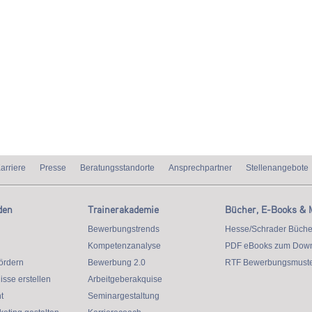
arriere
Presse
Beratungsstandorte
Ansprechpartner
Stellenangebote
den
Trainerakademie
Bücher, E-Books & 
Bewerbungstrends
Hesse/Schrader Büche
Kompetenzanalyse
PDF eBooks zum Dow
ördern
Bewerbung 2.0
RTF Bewerbungsmuste
isse erstellen
Arbeitgeberakquise
t
Seminargestaltung