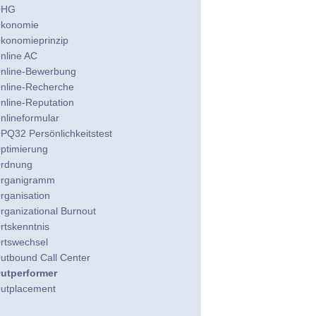
OHG
konomie
konomieprinzip
nline AC
nline-Bewerbung
nline-Recherche
nline-Reputation
nlineformular
PQ32 Persönlichkeitstest
ptimierung
rdnung
rganigramm
rganisation
rganizational Burnout
rtskenntnis
rtswechsel
utbound Call Center
utperformer
utplacement